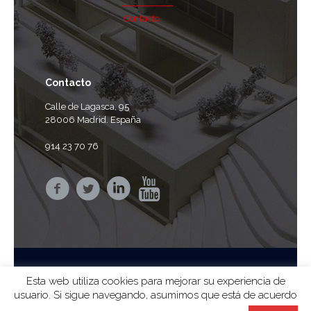
Contacto
Contacto
Calle de Lagasca, 95
28006 Madrid. España
914 23 70 76
Esta web utiliza cookies para mejorar su experiencia de
usuario. Si sigue navegando, asumimos que está de acuerdo
© 2024 ag arquitectura sa |
Aviso Legal
|
Privacidad