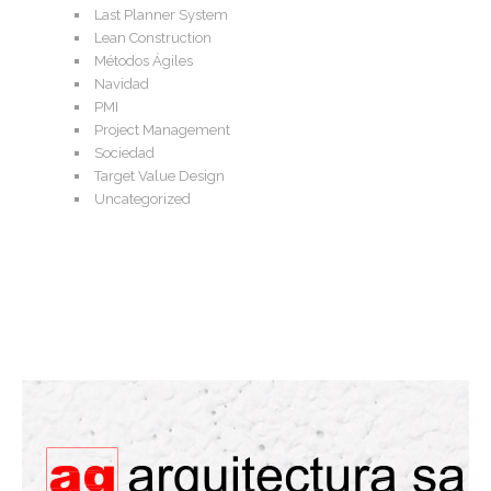
Last Planner System
Lean Construction
Métodos Ágiles
Navidad
PMI
Project Management
Sociedad
Target Value Design
Uncategorized