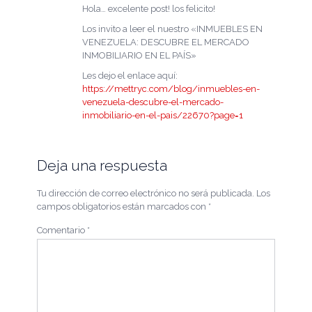
Hola… excelente post! los felicito!
Los invito a leer el nuestro «INMUEBLES EN
VENEZUELA: DESCUBRE EL MERCADO
INMOBILIARIO EN EL PAÍS»
Les dejo el enlace aquí:
https://mettryc.com/blog/inmuebles-en-
venezuela-descubre-el-mercado-
inmobiliario-en-el-pais/22670?page=1
Deja una respuesta
Tu dirección de correo electrónico no será publicada.
Los
campos obligatorios están marcados con
*
Comentario
*