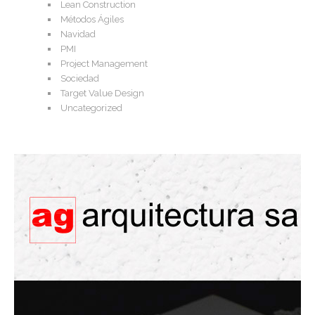
Lean Construction
Métodos Ágiles
Navidad
PMI
Project Management
Sociedad
Target Value Design
Uncategorized