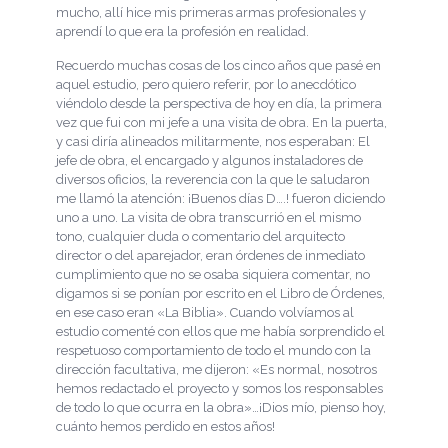
mucho, allí hice mis primeras armas profesionales y
aprendí lo que era la profesión en realidad.
Recuerdo muchas cosas de los cinco años que pasé en
aquel estudio, pero quiero referir, por lo anecdótico
viéndolo desde la perspectiva de hoy en día, la primera
vez que fui con mi jefe a una visita de obra. En la puerta,
y casi diría alineados militarmente, nos esperaban: El
jefe de obra, el encargado y algunos instaladores de
diversos oficios, la reverencia con la que le saludaron
me llamó la atención: ¡Buenos días D….! fueron diciendo
uno a uno. La visita de obra transcurrió en el mismo
tono, cualquier duda o comentario del arquitecto
director o del aparejador, eran órdenes de inmediato
cumplimiento que no se osaba siquiera comentar, no
digamos si se ponían por escrito en el Libro de Órdenes,
en ese caso eran «La Biblia». Cuando volvíamos al
estudio comenté con ellos que me había sorprendido el
respetuoso comportamiento de todo el mundo con la
dirección facultativa, me dijeron: «Es normal, nosotros
hemos redactado el proyecto y somos los responsables
de todo lo que ocurra en la obra»…¡Dios mío, pienso hoy,
cuánto hemos perdido en estos años!