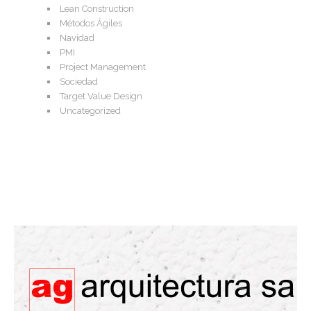
Lean Construction
Métodos Ágiles
Navidad
PMI
Project Management
Sociedad
Target Value Design
Uncategorized