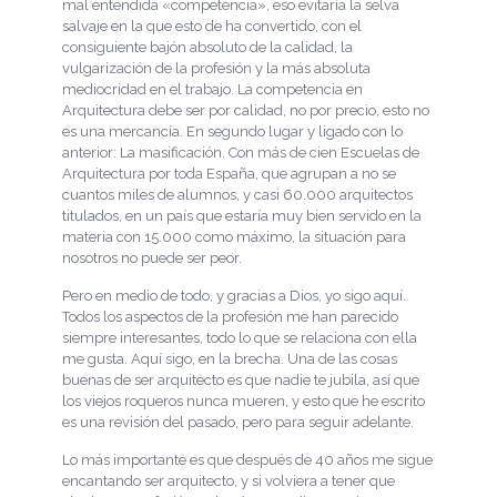
mal entendida «competencia», eso evitaría la selva
salvaje en la que esto de ha convertido, con el
consiguiente bajón absoluto de la calidad, la
vulgarización de la profesión y la más absoluta
mediocridad en el trabajo. La competencia en
Arquitectura debe ser por calidad, no por precio, esto no
es una mercancía. En segundo lugar y ligado con lo
anterior: La masificación. Con más de cien Escuelas de
Arquitectura por toda España, que agrupan a no se
cuantos miles de alumnos, y casi 60.000 arquitectos
titulados, en un país que estaría muy bien servido en la
materia con 15.000 como máximo, la situación para
nosotros no puede ser peor.
Pero en medio de todo, y gracias a Dios, yo sigo aquí.
Todos los aspectos de la profesión me han parecido
siempre interesantes, todo lo que se relaciona con ella
me gusta. Aquí sigo, en la brecha. Una de las cosas
buenas de ser arquitecto es que nadie te jubila, así que
los viejos roqueros nunca mueren, y esto que he escrito
es una revisión del pasado, pero para seguir adelante.
Lo más importante es que después de 40 años me sigue
encantando ser arquitecto, y si volviera a tener que