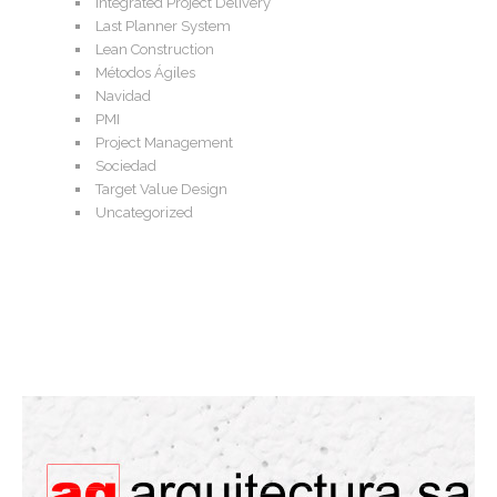
Integrated Project Delivery
Last Planner System
Lean Construction
Métodos Ágiles
Navidad
PMI
Project Management
Sociedad
Target Value Design
Uncategorized