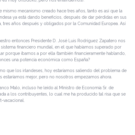
co es muy ortodoxo, pero nos entendemos).
te mismo mecanismo creado hace tres años, tanto es así que la
desa ya está dando beneficios, después de dar pérdidas en sus
a, tres años después y obligados por la Comunidad Europea. Así
uestro entonces Presidente D. José Luis Rodríguez Zapatero nos
istema financiero mundial, en el que habíamos superado por
blar porque íbamos a por ella (también financieramente hablando,
ntonces una potencia económica como España?
o que los irlandeses, hoy estaríamos saliendo del problema de
enos estaríamos mejor, pero no nosotros empezamos ahora.
nco Malo, incluso he leído al Ministro de Economía Sr. de
da a los contribuyentes, lo cual me ha producido tal risa que se
-vacacional.