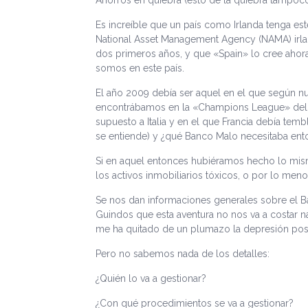
Ahorros en quiebra (esto de la quiebra tampo
Es increíble que un país como Irlanda tenga es
National Asset Management Agency (NAMA) irlan
dos primeros años, y que «Spain» lo cree ahor
somos en este país.
El año 2009 debía ser aquel en el que según n
encontrábamos en la «Champions League» del s
supuesto a Italia y en el que Francia debía tem
se entiende) y ¿qué Banco Malo necesitaba e
Si en aquel entonces hubiéramos hecho lo mism
los activos inmobiliarios tóxicos, o por lo m
Se nos dan informaciones generales sobre el Ba
Guindos que esta aventura no nos va a costar na
me ha quitado de un plumazo la depresión post
Pero no sabemos nada de los detalles:
¿Quién lo va a gestionar?
¿Con qué procedimientos se va a gestionar?