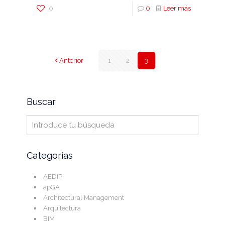
0
0
Leer más
Anterior
1
2
3
Buscar
Categorías
AEDIP
apGA
Architectural Management
Arquitectura
BIM