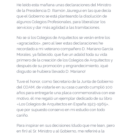
He leído esta mañana unas declaraciones del Ministro
de la Presidencia D. Ramón Jáuregui en las que decía
que el Gobierno se está planteando la disolución de
algunos Colegios Profesionales, para liberalizar los
servicios y dar más agilidad a las tramitaciones.
No se si los Colegios de Arquitectos se verán entre los
«agraciados», pero al leer estas declaraciones he
recordado a mi veterano compañero D. Mariano García
Morales, ya fallecido, que fue un adalid toda su vida
primero de la creación de los Colegios de Arquitectos y
después de su promoción y engrandecimiento, ¡qué
disgusto se hubiera llevado D. Mariano!
Tuve el honor, como Secretario de la Junta de Gobierno
del COAM, de visitarle en su casa cuando cumplió 100
años para entregarle una placa conmemorativa con ese
motivo, él me regaló un ejemplar dedicado de su libro
«Los Colegios de Arquitectos en España 1923-1965»,
que por supuesto conservo en mi estudio con todo
cariño.
Para inspirar en sus decisiones (dudo que me lean, pero
en fin) al Sr. Ministro y al Gobierno, me referiré a la