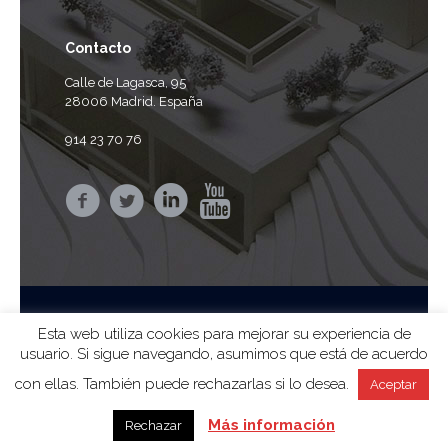
Contacto
Calle de Lagasca, 95
28006 Madrid. España
914 23 70 76
Esta web utiliza cookies para mejorar su experiencia de
usuario. Si sigue navegando, asumimos que está de acuerdo
© 2024 ag arquitectura sa |
Aviso Legal
|
Privacidad
con ellas. También puede rechazarlas si lo desea.
Aceptar
Más información
Rechazar