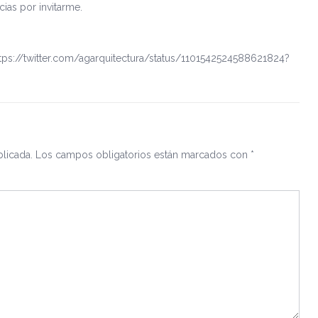
ias por invitarme.
ttps://twitter.com/agarquitectura/status/1101542524588621824?
licada.
Los campos obligatorios están marcados con
*