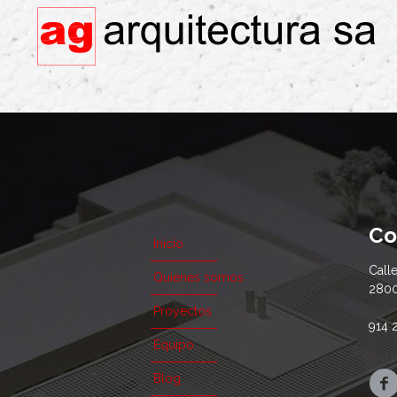
Co
Inicio
Call
Quienes somos
2800
Proyectos
914 
Equipo
Blog