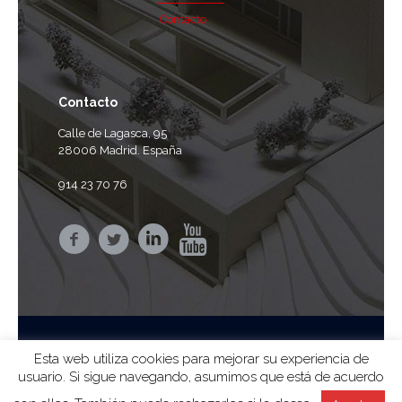
Contacto
Contacto
Calle de Lagasca, 95
28006 Madrid. España
914 23 70 76
Esta web utiliza cookies para mejorar su experiencia de
usuario. Si sigue navegando, asumimos que está de acuerdo
© 2024 ag arquitectura sa |
Aviso Legal
|
Privacidad